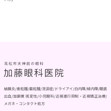
結膜炎/麦粒腫/霰粒腫/流涙症/ドライアイ/白内障/緑内障/眼底
出血/加齢黄 斑変性/小児眼科/近視進行抑制・近視矯正治療/
メガネ・コンタクト処方