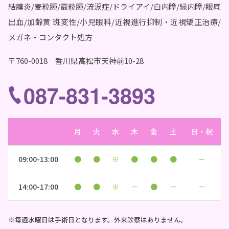
結膜炎/麦粒腫/霰粒腫/流涙症/ドライアイ/白内障/緑内障/眼底
出血/加齢黄 斑変性/小児眼科/近視進行抑制・近視矯正治療/
メガネ・コンタクト処方
〒760-0018 香川県高松市天神前10-28
087-831-3893
月
火
水
木
金
土
日・祝
09:00-13:00
●
●
※
●
●
●
－
14:00-17:00
●
●
※
－
●
－
－
※毎週水曜日は手術日となります。外来診察はありません。