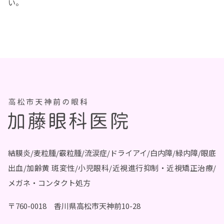
い。
結膜炎/麦粒腫/霰粒腫/流涙症/ドライアイ/白内障/緑内障/眼底
出血/加齢黄 斑変性/小児眼科/近視進行抑制・近視矯正治療/
メガネ・コンタクト処方
〒760-0018 香川県高松市天神前10-28