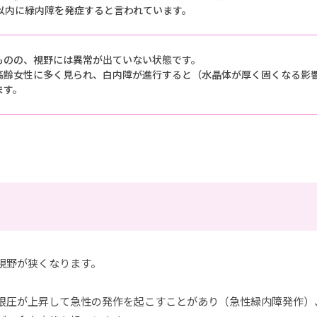
年以内に緑内障を発症すると言われています。
ものの、視野には異常が出ていない状態です。
高齢女性に多く見られ、白内障が進行すると（水晶体が厚く固くなる影
ます。
視野が狭くなります。
眼圧が上昇して急性の発作を起こすことがあり（急性緑内障発作）