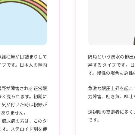
線維柱帯が目詰まりして
隅角という房水の排出
イプです。日本人の緑内
昇するタイプです。日
す。慢性の場合も急性
視野が障害される正常眼
急激な眼圧上昇を起こ
多く見られます。初期に
力障害、吐き気、嘔吐
、気が付いた時は視野が
遠視眼の高齢者に多く
くありません。
です。
、糖尿病の方は、このタ
ます。ステロイド剤を使