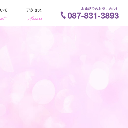
お電話でのお問い合わせ
いて
アクセス
087-831-3893
療
症
タクトレンズ処方
視進行抑制
神経乳頭陥凹拡大
えづらさ
血
プリやアイケア用品