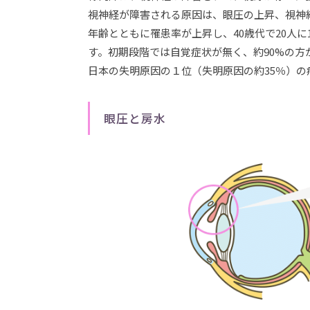
視神経が障害される原因は、眼圧の上昇、視神
年齢とともに罹患率が上昇し、40歳代で20人に
す。初期段階では自覚症状が無く、約90%の方
日本の失明原因の１位（失明原因の約35％）の
眼圧と房水