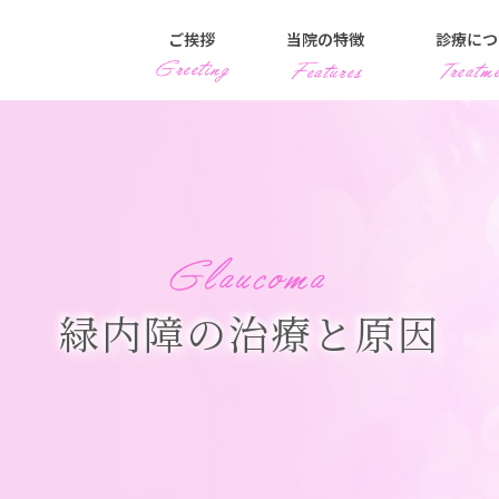
ご挨拶
当院の特徴
診療につ
ドライアイ治
緑内障
網膜静脈閉塞
加齢黄斑変性
日帰り手術
メガネ・コン
小児眼科・近
強度近視
健康診断と視
かすみ目・見
白内障
網膜前膜
飛蚊症
糖尿病網膜症
目が赤い・充
当院で扱うサ
緑内障の治療と原因