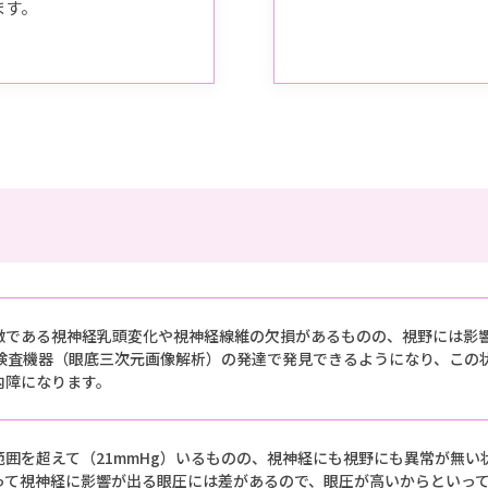
ます。
徴である視神経乳頭変化や視神経線維の欠損があるものの、視野には影
う検査機器（眼底三次元画像解析）の発達で発見できるようになり、この
内障になります。
範囲を超えて（21mmHg）いるものの、視神経にも視野にも異常が無い
って視神経に影響が出る眼圧には差があるので、眼圧が高いからといって