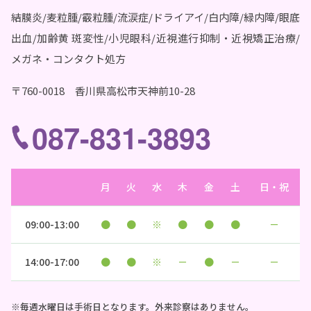
結膜炎/麦粒腫/霰粒腫/流涙症/ドライアイ/白内障/緑内障/眼底
出血/加齢黄 斑変性/小児眼科/近視進行抑制・近視矯正治療/
メガネ・コンタクト処方
〒760-0018 香川県高松市天神前10-28
087-831-3893
月
火
水
木
金
土
日・祝
09:00-13:00
●
●
※
●
●
●
－
14:00-17:00
●
●
※
－
●
－
－
※毎週水曜日は手術日となります。外来診察はありません。